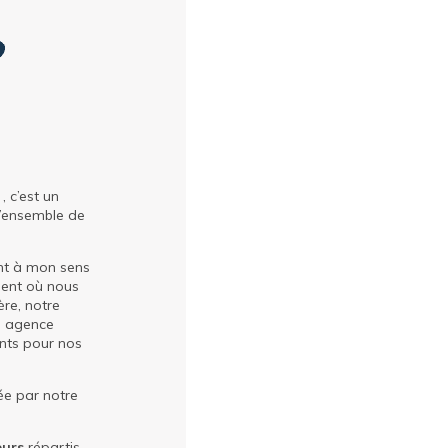
, c’est un
l’ensemble de
nt à mon sens
ment où nous
re, notre
ue agence
ants pour nos
ée par notre
eurs
répartis