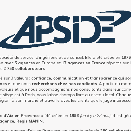
ociété de service, d’ingénierie et de conseil. Elle a été créée en
1976
en avec
5 agences
en Europe et
17 agences en France
répartis sur 
ec
2 750 collaborateurs
.
é sur 3 valeurs :
confiance, communication et transparence
qui so
ines
et que nous
recherchons chez nos candidats
. A partir du mo
valeurs et que nous accompagnions nos consultants dans leur carriè
 le siège est à Paris, nous laisse champs libre au niveau local. Chaq
gion, à son marché et travaille avec les clients qu’elle juge intéress
e d’Aix en Provence
a été créée en
1996
(ou il y a 22 ans)
et est gér
’agence, Régis MANIN.
 notre agence d’Aix en Provence, on compte près de
280 collaborat