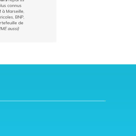
lus connus
 à Marseille,
ricoles, BNP,
tefeuille de
PME aussi)