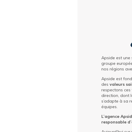
Apside est une s
groupe europé
nos régions av
Apside est fond
des
valeurs sa
respectons ces 
direction, dont
s’adapte à sa ré
équipes.
L’agence Apsid
responsable d
Aujourd’hui sur