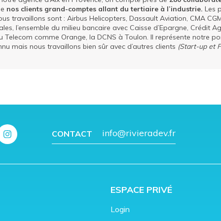
de
nos clients grand-comptes allant du tertiaire à l’industrie.
Les p
ous travaillons sont : Airbus Helicopters, Dassault Aviation, CMA CGM
liales, l’ensemble du milieu bancaire avec Caisse d’Epargne, Crédit Ag
eu Telecom comme Orange, la DCNS à Toulon. Il représente notre por
onnu mais nous travaillons bien sûr avec d’autres clients
(Start-up et 
info@rivieradev.fr
CONTACT
ESPACE PRIVÉ
Login